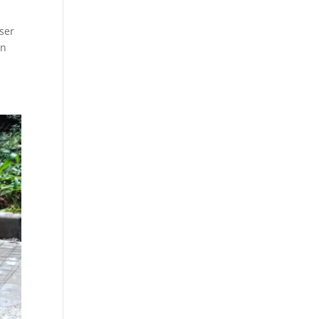
ser
an