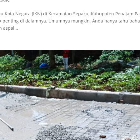
bu Kota Negara (IKN) di Kecamatan Sepaku, Kabupaten Penajam Pa
stik penting di dalamnya. Umumnya mungkin, Anda hanya tahu bah
 aspal...