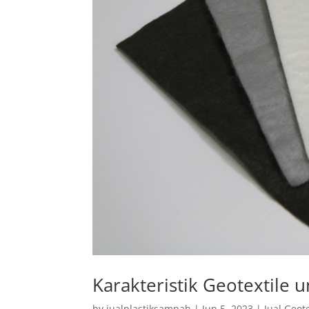
Karakteristik Geotextile
by
jualplastiksampah
|
Jun 5, 2023
|
Jual Geote